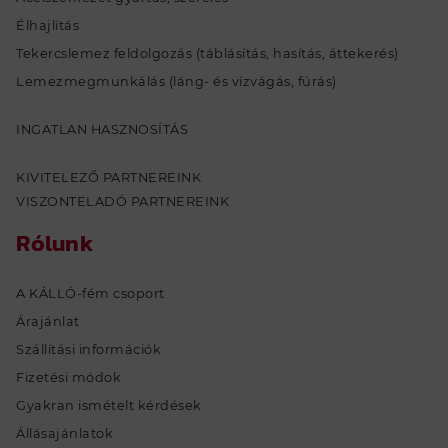
Élhajlítás
INGATLAN
Tekercslemez feldolgozás (táblásítás, hasítás, áttekerés)
Lemezmegmunkálás (láng- és vízvágás, fúrás)
KAPCSOLAT
INGATLAN HASZNOSÍTÁS
RÓLUNK
KIVITELEZŐ PARTNEREINK
A KÁLLÓ-fém csoport
VISZONTELADÓ PARTNEREINK
Szállítási információk
Rólunk
Fizetési módok
Gyakran ismételt kérdések
A KÁLLÓ-fém csoport
Állásajánlatok
Árajánlat
Pályázatok
Szállítási információk
Letöltések
Fizetési módok
EKÁER
Gyakran ismételt kérdések
Állásajánlatok