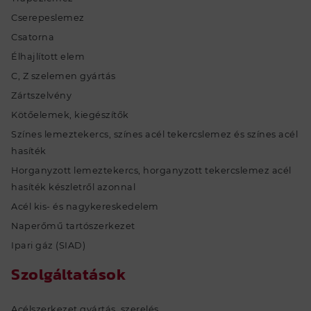
tekercslemez acél hasíték készletről
Cserepeslemez
azonnal
Csatorna
Acél kis- és nagykereskedelem
Élhajlított elem
Naperőmű tartószerkezet
C, Z szelemen gyártás
Ipari gáz (SIAD)
Zártszelvény
Kötőelemek, kiegészítők
SZOLGÁLTATÁS
Színes lemeztekercs, színes acél tekercslemez és színes acél
hasíték
Acélszerkezet gyártás, szerelés
Horganyzott lemeztekercs, horganyzott tekercslemez acél
Élhajlítás
hasíték készletről azonnal
Tekercslemez feldolgozás (táblásítás,
Acél kis- és nagykereskedelem
hasítás, áttekerés)
Naperőmű tartószerkezet
Lemezmegmunkálás (láng- és vízvágás,
Ipari gáz (SIAD)
fúrás)
Szolgáltatások
Kivitelező partnereink
Viszonteladó partnereink
Acélszerkezet gyártás, szerelés