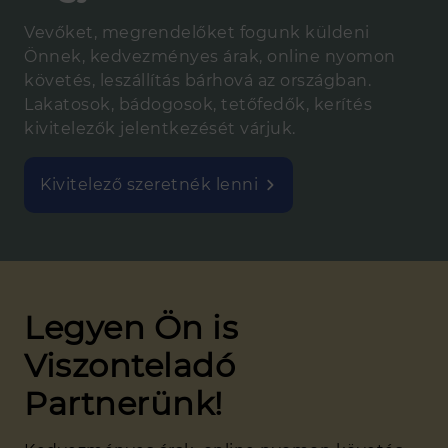
Vevőket, megrendelőket fogunk küldeni
Önnek, kedvezményes árak, online nyomon
követés, leszállítás bárhová az országban.
Lakatosok, bádogosok, tetőfedők, kerítés
kivitelezők jelentkezését várjuk.
Kivitelező szeretnék lenni
Legyen Ön is
Viszonteladó
Partnerünk!