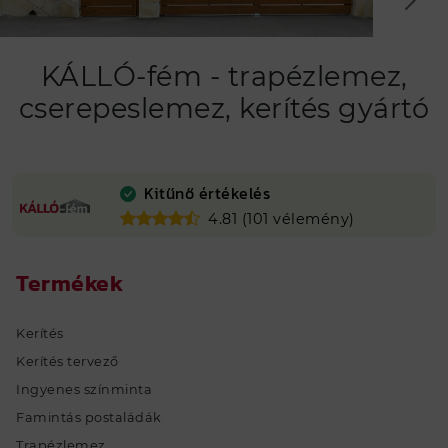
VISSZAHÍVÁS KÉRÉS
TERMÉK
KÁLLÓ-fém - trapézlemez,
cserepeslemez, kerítés gyártó
Kerítés
Famintás postaládák
Trapézlemez
Kitűnő értékelés
Cserepeslemez
4.81 (101 vélemény)
Csatorna
Élhajlított elem
Termékek
C, Z szelemen gyártás
Zártszelvény
Kerítés
Kötőelemek, kiegészítők
Kerítés tervező
Színes lemeztekercs, színes acél
Ingyenes színminta
tekercslemez és színes acél hasíték
Famintás postaládák
Horganyzott lemeztekercs, horganyzott
Trapézlemez