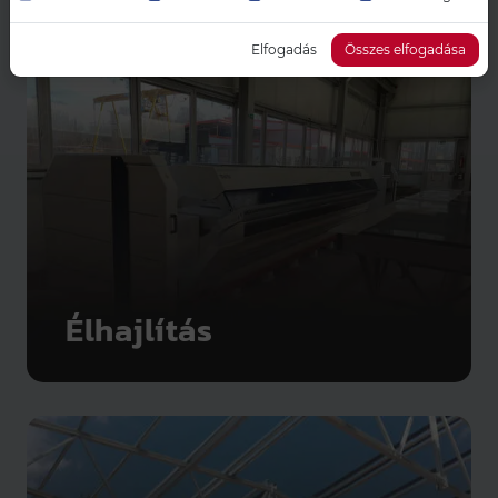
Elfogadás
Összes elfogadása
Élhajlítás