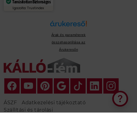
Tanúsítottan Biztonságos
Igazolta: Trustindex
Árak és paraméterek
összehasonlítása az
Árukeresőn
Elakadt a tervezésben?
ÁSZF
Adatkezelési tájékoztató
Szállítási és tárolási
tájékoztató
Fizetés
Fordított áfa
nyilatkozat
Panaszbejelentés
Online elállási nyilatkozat